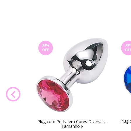
33
%
30
OFF
OF
Vermelho com
Plug 
Plug com Pedra em Cores Diversas -
 Coração -
Tamanho P
M