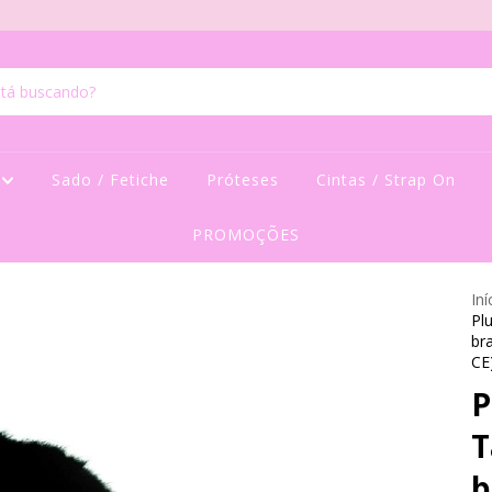
s
Sado / Fetiche
Próteses
Cintas / Strap On
PROMOÇÕES
Iní
Pl
br
CE
P
T
b