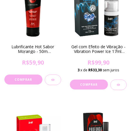
Lubrificante Hot Sabor
Gel com Efeito de Vibração -
Morango - 50m
Vibration Power Ice 17ml(
(DISPONÍVEL SOMENTE EM
DISPONIVEL SOMENTE
RECIFE-PE)
LOJA DE RECIFE)
R$59,90
R$99,90
3
x de
R$33,30
sem juros