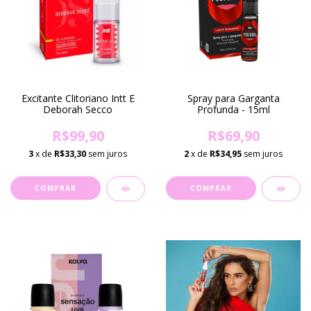
Excitante Clitoriano Intt E
Spray para Garganta
Deborah Secco
Profunda - 15ml
R$99,90
R$69,90
3
x de
R$33,30
sem juros
2
x de
R$34,95
sem juros
COMPRAR