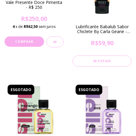
Vale Presente Doce Pimenta
- R$ 250
R$250,00
Lubrificante Babalub Sabor
4
x de
R$62,50
sem juros
Chiclete By Carla Geane -
50g
R$59,90
ESPIAR
ESGOTADO
ESGOTADO