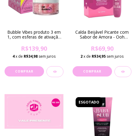
Bubble Vibes produto 3 em
Calda Beijável Picante com
1, com esferas de ativação
Sabor de Amora - Ooh
e aroma de chiclete – 120g
Delícia 11g
(DISPONÍVEL NAS LOJAS DE
R$139,90
R$69,90
RECIFE-PE)
4
x de
R$34,98
sem juros
2
x de
R$34,95
sem juros
ESGOTADO