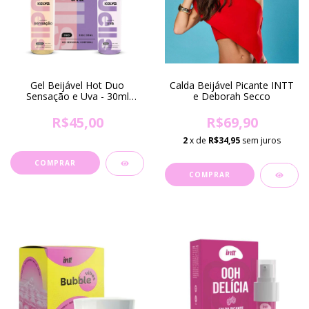
Gel Beijável Hot Duo
Calda Beijável Picante INTT
Sensação e Uva - 30ml
e Deborah Secco
(DISPONÍVEL SOMENTE EM
FORTALEZA-CE)
R$45,00
R$69,90
2
x de
R$34,95
sem juros