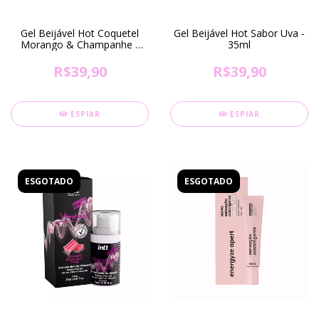
Gel Beijável Hot Coquetel
Gel Beijável Hot Sabor Uva -
Morango & Champanhe -
35ml
35ml (DISPONÍVEL
SOMENTE EM FORTALEZA-
R$39,90
R$39,90
CE)
ESPIAR
ESPIAR
ESGOTADO
ESGOTADO