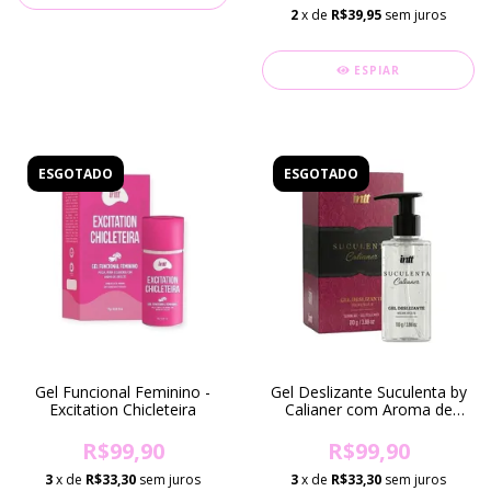
2
x de
R$39,95
sem juros
ESPIAR
ESGOTADO
ESGOTADO
Gel Funcional Feminino -
Gel Deslizante Suculenta by
Excitation Chicleteira
Calianer com Aroma de
Merengue - 110g
(DISPONÍVEL SOMENTE EM
R$99,90
R$99,90
FORTALEZA-CE)
3
x de
R$33,30
sem juros
3
x de
R$33,30
sem juros