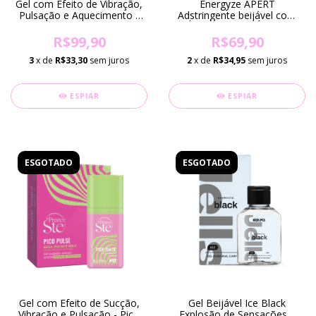
Gel com Efeito de Vibração,
Energyze APERT
Pulsação e Aquecimento -
Adstringente beijável com
Vibration Power Chiclete
ÁCIDO HIALURÔNICO
17ml
R$99,90
R$69,90
3
x de
R$33,30
sem juros
2
x de
R$34,95
sem juros
ESPIAR
ESPIAR
ESGOTADO
ESGOTADO
Gel com Efeito de Sucção,
Gel Beijável Ice Black
Vibração e Pulsação - Pico
Explosão de Sensações e