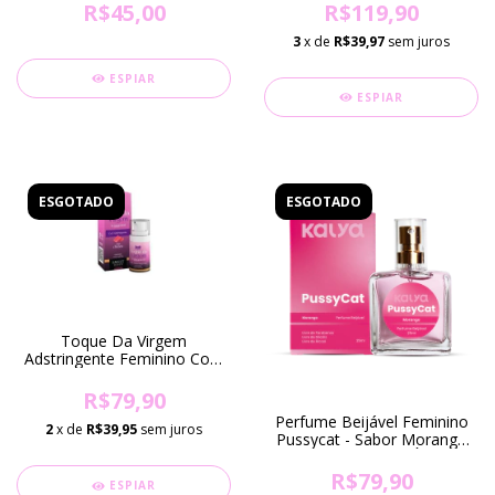
SOMENTE EM FORTALEZA-
R$45,00
R$119,90
CE)
3
x de
R$39,97
sem juros
ESPIAR
ESPIAR
ESGOTADO
ESGOTADO
Toque Da Virgem
Adstringente Feminino Com
Aroma De Chiclete By Carla
Geane 17Ml
R$79,90
Perfume Beijável Feminino
2
x de
R$39,95
sem juros
Pussycat - Sabor Morango
(25ml) (DISPONÍVEL
SOMENTE EM FORTALEZA-
R$79,90
ESPIAR
CE)