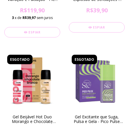
Pulse Sabor Melancia.
Aromas na Sua Pele - 38g
(DISPONÍVEL SOMENTE EM
R$119,90
R$39,90
FORTALEZA-CE)
3
x de
R$39,97
sem juros
ESPIAR
ESPIAR
ESGOTADO
ESGOTADO
Gel Beijável Hot Duo
Gel Excitante que Suga,
Morango e Chocolate
Pulsa e Gela - Pico Pulse
Branco - 30ml (DISPONÍVEL
Uva Verde